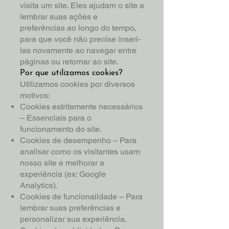
visita um site. Eles ajudam o site a
lembrar suas ações e
preferências ao longo do tempo,
para que você não precise inseri-
las novamente ao navegar entre
páginas ou retornar ao site.
Por que utilizamos cookies?
Utilizamos cookies por diversos
motivos:
Cookies estritamente necessários
– Essenciais para o
funcionamento do site.
Cookies de desempenho – Para
analisar como os visitantes usam
nosso site e melhorar a
experiência (ex: Google
Analytics).
Cookies de funcionalidade – Para
lembrar suas preferências e
personalizar sua experiência.