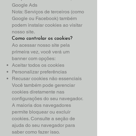
Google Ads
Nota: Serviços de terceiros (como
Google ou Facebook) também
podem instalar cookies ao visitar
nosso site.
Como controlar os cookies?
Ao acessar nosso site pela
primeira vez, você verá um
banner com opções:
Aceitar todos os cookies
Personalizar preferências
Recusar cookies não essenciais
Você também pode gerenciar
cookies diretamente nas
configurações do seu navegador.
A maioria dos navegadores
permite bloquear ou excluir
cookies. Consulte a seção de
ajuda do seu navegador para
saber como fazer isso.