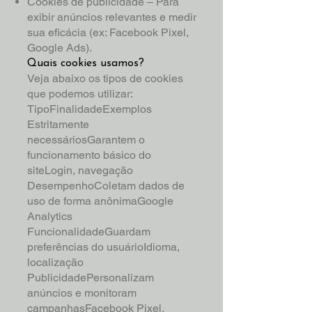
Cookies de publicidade – Para
exibir anúncios relevantes e medir
sua eficácia (ex: Facebook Pixel,
Google Ads).
Quais cookies usamos?
Veja abaixo os tipos de cookies
que podemos utilizar:
TipoFinalidadeExemplos
Estritamente
necessáriosGarantem o
funcionamento básico do
siteLogin, navegação
DesempenhoColetam dados de
uso de forma anônimaGoogle
Analytics
FuncionalidadeGuardam
preferências do usuárioIdioma,
localização
PublicidadePersonalizam
anúncios e monitoram
campanhasFacebook Pixel,