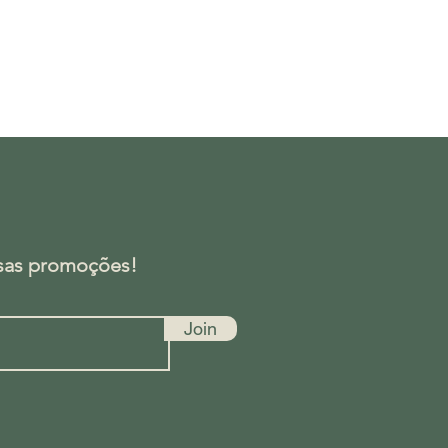
ssas promoções!
Join